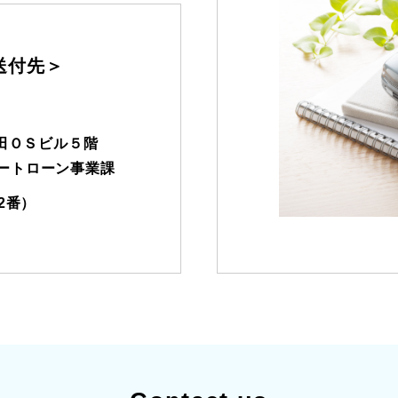
送付先＞
田ＯＳビル５階
ートローン事業課
2番）